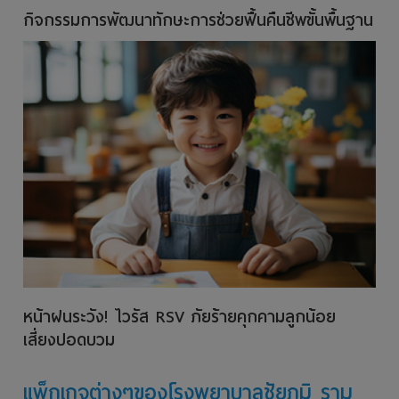
กิจกรรมการพัฒนาทักษะการช่วยฟื้นคืนชีพขั้นพื้นฐาน
หน้าฝนระวัง! ไวรัส RSV ภัยร้ายคุกคามลูกน้อย
เสี่ยงปอดบวม
แพ็กเกจต่างๆของโรงพยาบาลชัยภูมิ ราม