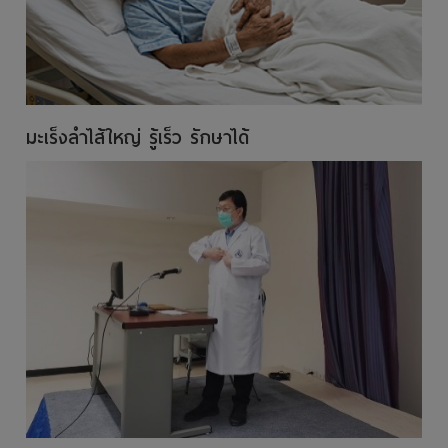
มะเร็งลำไส้ใหญ่ รู้เร็ว รักษาได้